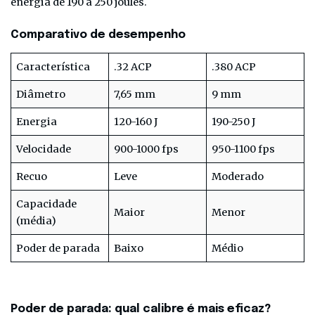
energia de 190 a 250 joules.
Comparativo de desempenho
Característica
.32 ACP
.380 ACP
Diâmetro
7,65 mm
9 mm
Energia
120-160 J
190-250 J
Velocidade
900-1000 fps
950-1100 fps
Recuo
Leve
Moderado
Capacidade
Maior
Menor
(média)
Poder de parada
Baixo
Médio
Poder de parada: qual calibre é mais eficaz?