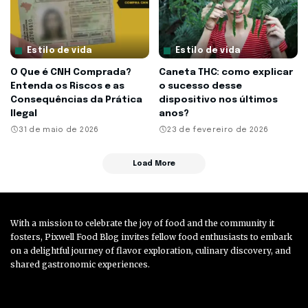
Estilo de vida
Estilo de vida
O Que é CNH Comprada?
Caneta THC: como explicar
Entenda os Riscos e as
o sucesso desse
Consequências da Prática
dispositivo nos últimos
Ilegal
anos?
31 de maio de 2026
23 de fevereiro de 2026
Load More
With a mission to celebrate the joy of food and the community it
fosters, Pixwell Food Blog invites fellow food enthusiasts to embark
on a delightful journey of flavor exploration, culinary discovery, and
shared gastronomic experiences.