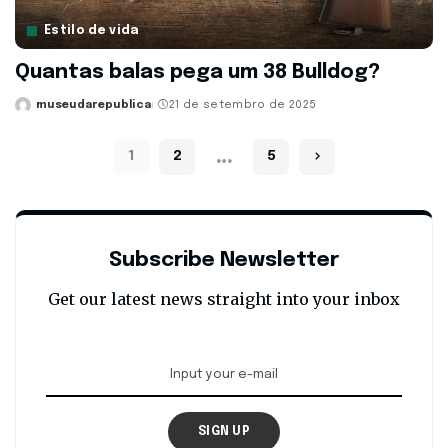
Estilo de vida
Quantas balas pega um 38 Bulldog?
museudarepublica
21 de setembro de 2025
Posted
by
…
1
2
5
Subscribe Newsletter
Get our latest news straight into your inbox
SIGN UP