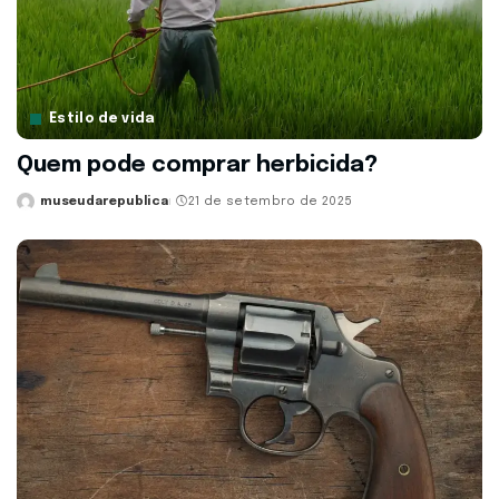
Estilo de vida
Quem pode comprar herbicida?
museudarepublica
21 de setembro de 2025
Posted
by