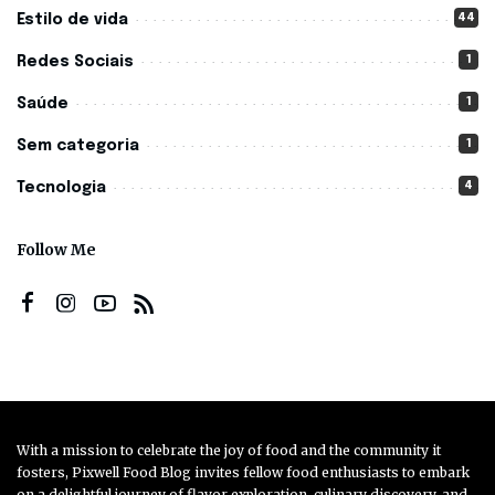
44
Estilo de vida
1
Redes Sociais
1
Saúde
1
Sem categoria
4
Tecnologia
Follow Me
With a mission to celebrate the joy of food and the community it
fosters, Pixwell Food Blog invites fellow food enthusiasts to embark
on a delightful journey of flavor exploration, culinary discovery, and