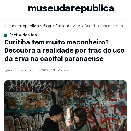
museudarepublica
museudarepublica
>
Blog
>
Estilo de vida
>
Curitiba tem muito maconheiro? Descubra a realidade por trás do uso da erva na capital paranaense
Estilo de vida
Curitiba tem muito maconheiro?
Descubra a realidade por trás do uso
da erva na capital paranaense
4 de fevereiro de 2025
1k Views