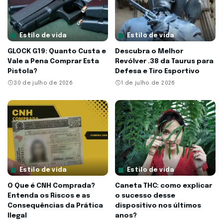
Estilo de vida
Estilo de vida
GLOCK G19: Quanto Custa e
Descubra o Melhor
Vale a Pena Comprar Esta
Revólver .38 da Taurus para
Pistola?
Defesa e Tiro Esportivo
30 de julho de 2026
1 de julho de 2026
Estilo de vida
Estilo de vida
O Que é CNH Comprada?
Caneta THC: como explicar
Entenda os Riscos e as
o sucesso desse
Consequências da Prática
dispositivo nos últimos
Ilegal
anos?