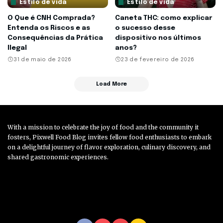
Estilo de vida
Estilo de vida
O Que é CNH Comprada?
Caneta THC: como explicar
Entenda os Riscos e as
o sucesso desse
Consequências da Prática
dispositivo nos últimos
Ilegal
anos?
31 de maio de 2026
23 de fevereiro de 2026
Load More
With a mission to celebrate the joy of food and the community it
fosters, Pixwell Food Blog invites fellow food enthusiasts to embark
on a delightful journey of flavor exploration, culinary discovery, and
shared gastronomic experiences.