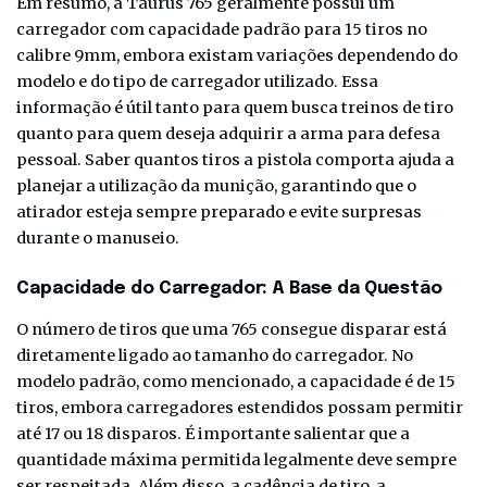
Em resumo, a Taurus 765 geralmente possui um
carregador com capacidade padrão para 15 tiros no
calibre 9mm, embora existam variações dependendo do
modelo e do tipo de carregador utilizado. Essa
informação é útil tanto para quem busca treinos de tiro
quanto para quem deseja adquirir a arma para defesa
pessoal. Saber quantos tiros a pistola comporta ajuda a
planejar a utilização da munição, garantindo que o
atirador esteja sempre preparado e evite surpresas
durante o manuseio.
Capacidade do Carregador: A Base da Questão
O número de tiros que uma 765 consegue disparar está
diretamente ligado ao tamanho do carregador. No
modelo padrão, como mencionado, a capacidade é de 15
tiros, embora carregadores estendidos possam permitir
até 17 ou 18 disparos. É importante salientar que a
quantidade máxima permitida legalmente deve sempre
ser respeitada. Além disso, a cadência de tiro, a