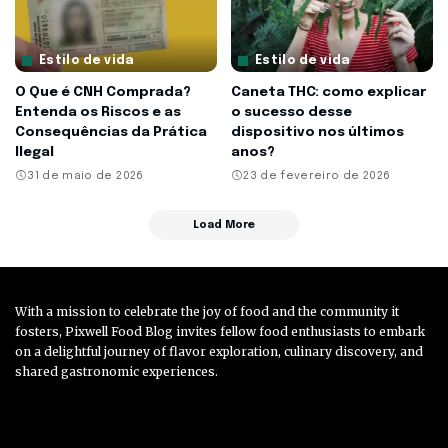
Estilo de vida
Estilo de vida
O Que é CNH Comprada?
Caneta THC: como explicar
Entenda os Riscos e as
o sucesso desse
Consequências da Prática
dispositivo nos últimos
Ilegal
anos?
31 de maio de 2026
23 de fevereiro de 2026
Load More
With a mission to celebrate the joy of food and the community it
fosters, Pixwell Food Blog invites fellow food enthusiasts to embark
on a delightful journey of flavor exploration, culinary discovery, and
shared gastronomic experiences.